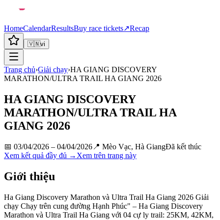
Home
Calendar
Results
Buy race tickets
↗
Recap
🇻🇳
vi
Trang chủ
›
Giải chạy
›
HA GIANG DISCOVERY
MARATHON/ULTRA TRAIL HA GIANG 2026
HA GIANG DISCOVERY
MARATHON/ULTRA TRAIL HA
GIANG 2026
📅
03/04/2026 – 04/04/2026
📍
Mèo Vạc, Hà Giang
Đã kết thúc
Xem kết quả đầy đủ →
Xem trên trang này
Giới thiệu
Ha Giang Discovery Marathon và Ultra Trail Ha Giang 2026 Giải
chạy Chạy trên cung đường Hạnh Phúc" – Ha Giang Discovery
Marathon và Ultra Trail Ha Giang với 04 cự ly trail: 25KM, 42KM,