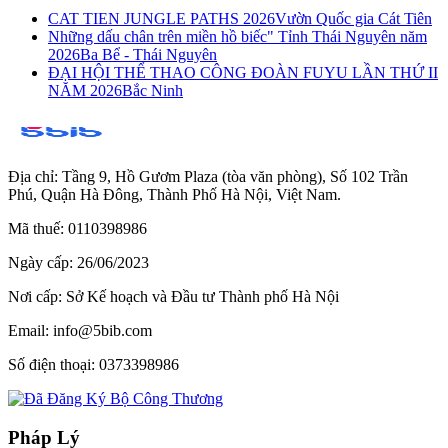
CAT TIEN JUNGLE PATHS 2026
Vườn Quốc gia Cát Tiên
Những dấu chân trên miền hồ biếc" Tỉnh Thái Nguyên năm
2026
Ba Bể - Thái Nguyên
ĐẠI HỘI THỂ THAO CÔNG ĐOÀN FUYU LẦN THỨ II
NĂM 2026
Bắc Ninh
Địa chỉ:
Tầng 9, Hồ Gươm Plaza (tòa văn phòng), Số 102 Trần
Phú, Quận Hà Đông, Thành Phố Hà Nội, Việt Nam.
Mã thuế:
0110398986
Ngày cấp:
26/06/2023
Nơi cấp:
Sở Kế hoạch và Đầu tư Thành phố Hà Nội
Email:
info@5bib.com
Số điện thoại:
0373398986
Pháp Lý