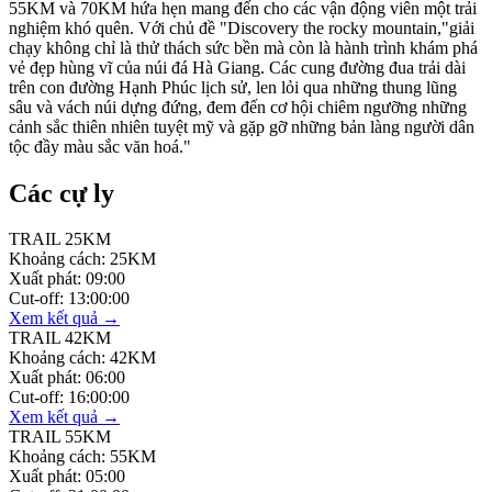
55KM và 70KM hứa hẹn mang đến cho các vận động viên một trải
nghiệm khó quên. Với chủ đề "Discovery the rocky mountain,"giải
chạy không chỉ là thử thách sức bền mà còn là hành trình khám phá
vẻ đẹp hùng vĩ của núi đá Hà Giang. Các cung đường đua trải dài
trên con đường Hạnh Phúc lịch sử, len lỏi qua những thung lũng
sâu và vách núi dựng đứng, đem đến cơ hội chiêm ngưỡng những
cảnh sắc thiên nhiên tuyệt mỹ và gặp gỡ những bản làng người dân
tộc đầy màu sắc văn hoá."
Các cự ly
TRAIL 25KM
Khoảng cách:
25KM
Xuất phát:
09:00
Cut-off:
13:00:00
Xem kết quả →
TRAIL 42KM
Khoảng cách:
42KM
Xuất phát:
06:00
Cut-off:
16:00:00
Xem kết quả →
TRAIL 55KM
Khoảng cách:
55KM
Xuất phát:
05:00