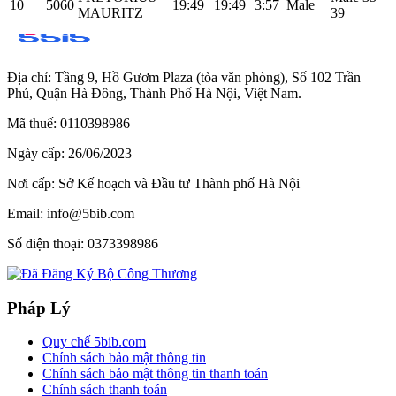
10
5060
19:49
19:49
3:57
Male
MAURITZ
39
Địa chỉ:
Tầng 9, Hồ Gươm Plaza (tòa văn phòng), Số 102 Trần
Phú, Quận Hà Đông, Thành Phố Hà Nội, Việt Nam.
Mã thuế:
0110398986
Ngày cấp:
26/06/2023
Nơi cấp:
Sở Kế hoạch và Đầu tư Thành phố Hà Nội
Email:
info@5bib.com
Số điện thoại:
0373398986
Pháp Lý
Quy chế 5bib.com
Chính sách bảo mật thông tin
Chính sách bảo mật thông tin thanh toán
Chính sách thanh toán