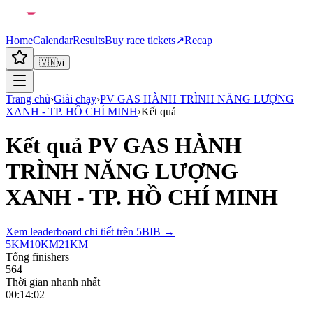
Home
Calendar
Results
Buy race tickets
↗
Recap
🇻🇳
vi
Trang chủ
›
Giải chạy
›
PV GAS HÀNH TRÌNH NĂNG LƯỢNG
XANH - TP. HỒ CHÍ MINH
›
Kết quả
Kết quả
PV GAS HÀNH
TRÌNH NĂNG LƯỢNG
XANH - TP. HỒ CHÍ MINH
Xem leaderboard chi tiết trên 5BIB →
5KM
10KM
21KM
Tổng finishers
564
Thời gian nhanh nhất
00:14:02