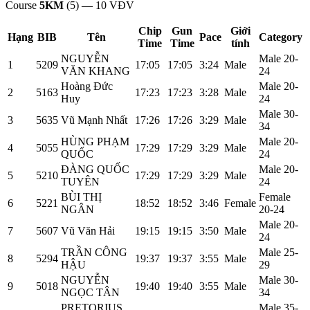
Course
5KM
(5)
—
10
VĐV
Chip
Gun
Giới
Hạng
BIB
Tên
Pace
Category
Time
Time
tính
NGUYỄN
Male 20-
1
5209
17:05
17:05
3:24
Male
VĂN KHANG
24
Hoàng Đức
Male 20-
2
5163
17:23
17:23
3:28
Male
Huy
24
Male 30-
3
5635
Vũ Mạnh Nhất
17:26
17:26
3:29
Male
34
HÙNG PHẠM
Male 20-
4
5055
17:29
17:29
3:29
Male
QUỐC
24
ĐÀNG QUỐC
Male 20-
5
5210
17:29
17:29
3:29
Male
TUYÊN
24
BÙI THỊ
Female
6
5221
18:52
18:52
3:46
Female
NGÂN
20-24
Male 20-
7
5607
Vũ Văn Hải
19:15
19:15
3:50
Male
24
TRẦN CÔNG
Male 25-
8
5294
19:37
19:37
3:55
Male
HẬU
29
NGUYỄN
Male 30-
9
5018
19:40
19:40
3:55
Male
NGỌC TÂN
34
PRETORIUS
Male 35-