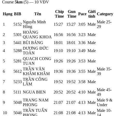
Course
5km
(5)
—
10
VĐV
Chip
Gun
Giới
Hạng
BIB
Tên
Pace
Category
Time
Time
tính
Nguyễn Minh
Male 25-
1
5152
15:27
15:27
3:05
Male
Hồng
29
HOÀNG
2
5301
16:56
16:56
3:23
Male
QUANG KHOA
3
5441
BÙI BẢNG
18:01
18:01
3:36
Male
DƯƠNG ĐỨC
4
5288
19:10
19:10
3:49
Male
TOÀN
QUACH CONG
5
5281
19:26
19:26
3:53
Male
TUAN
TRẦN VĂN
Male 35-
6
5612
19:36
19:36
3:55
Male
KHÂM KHÂM
39
TRẦN CÔNG
7
5233
19:52
19:52
3:58
Male
LÂM
Male 45-
8
5111
NGUA BIEN
20:52
20:52
4:10
Male
49
TRANG NAM
Male 9 &
9
5048
21:07
21:07
4:13
Male
PHONG
Under
TRẦN TUẤN
Male 10-
10
5046
21:08
21:08
4:13
Male
PHONG
14