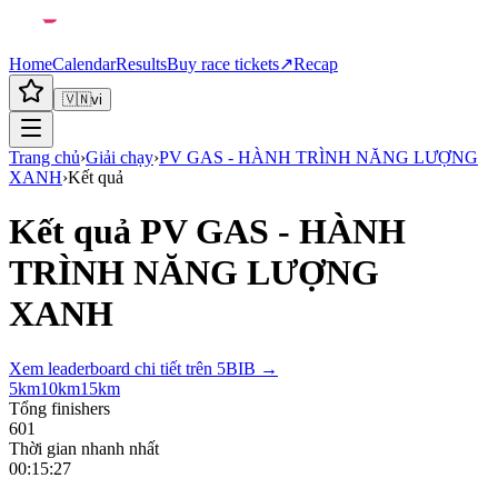
Home
Calendar
Results
Buy race tickets
↗
Recap
🇻🇳
vi
Trang chủ
›
Giải chạy
›
PV GAS - HÀNH TRÌNH NĂNG LƯỢNG
XANH
›
Kết quả
Kết quả
PV GAS - HÀNH
TRÌNH NĂNG LƯỢNG
XANH
Xem leaderboard chi tiết trên 5BIB →
5km
10km
15km
Tổng finishers
601
Thời gian nhanh nhất
00:15:27