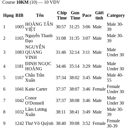
Course
10KM
(10)
—
10
VĐV
Chip
Gun
Giới
Hạng
BIB
Tên
Pace
Category
Time
Time
tính
HOÀNG TẤN
Male 30-
1
1005
30:57
31:25
3:06
Male
VIỆT
39
Nguyễn Thanh
Male 30-
2
1165
31:08
31:35
3:07
Male
Đạo
39
NGUYỄN
Male
3
1083
QUANG
31:46
32:14
3:11
Male
Under 30
VINH
ĐINH NGỌC
Male
4
1181
34:46
35:14
3:29
Male
HOÀNG
Under 30
Châu Trần
Male 40-
5
1167
37:34
38:02
3:45
Male
Xuân
55
Female
6
1041
Katie Carter
37:37
38:07
3:46
Female
Under 30
Conor
Male
7
1042
37:37
38:08
3:46
Male
O'Donnell
Under 30
Lâm Lương
Male 30-
8
1032
38:11
38:41
3:49
Male
Xuân
39
Female
9
1242
Thư Võ Quỳnh
38:40
39:08
3:52
Female
30-39