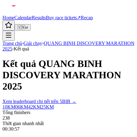
Home
Calendar
Results
Buy race tickets
↗
Recap
🇻🇳
vi
Trang chủ
›
Giải chạy
›
QUANG BINH DISCOVERY MARATHON
2025
›
Kết quả
Kết quả
QUANG BINH
DISCOVERY MARATHON
2025
Xem leaderboard chi tiết trên 5BIB →
10KM
06KM
42KM
25KM
Tổng finishers
238
Thời gian nhanh nhất
00:30:57