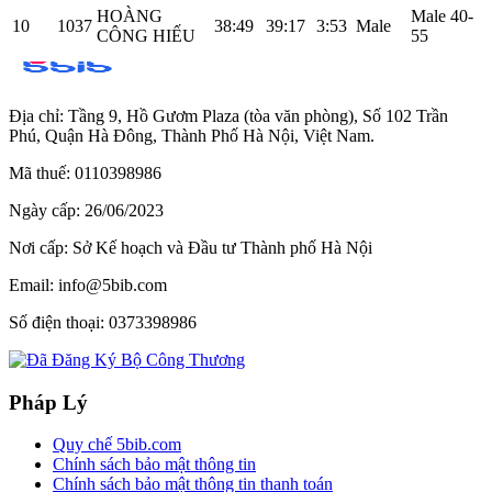
HOÀNG
Male 40-
10
1037
38:49
39:17
3:53
Male
CÔNG HIẾU
55
Địa chỉ:
Tầng 9, Hồ Gươm Plaza (tòa văn phòng), Số 102 Trần
Phú, Quận Hà Đông, Thành Phố Hà Nội, Việt Nam.
Mã thuế:
0110398986
Ngày cấp:
26/06/2023
Nơi cấp:
Sở Kế hoạch và Đầu tư Thành phố Hà Nội
Email:
info@5bib.com
Số điện thoại:
0373398986
Pháp Lý
Quy chế 5bib.com
Chính sách bảo mật thông tin
Chính sách bảo mật thông tin thanh toán