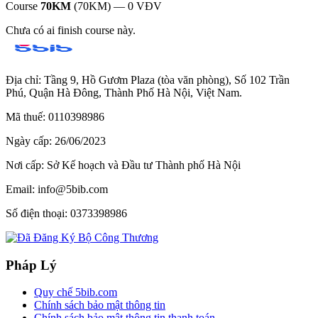
Course
70KM
(70KM)
—
0
VĐV
Chưa có ai finish course này.
Địa chỉ:
Tầng 9, Hồ Gươm Plaza (tòa văn phòng), Số 102 Trần
Phú, Quận Hà Đông, Thành Phố Hà Nội, Việt Nam.
Mã thuế:
0110398986
Ngày cấp:
26/06/2023
Nơi cấp:
Sở Kế hoạch và Đầu tư Thành phố Hà Nội
Email:
info@5bib.com
Số điện thoại:
0373398986
Pháp Lý
Quy chế 5bib.com
Chính sách bảo mật thông tin
Chính sách bảo mật thông tin thanh toán