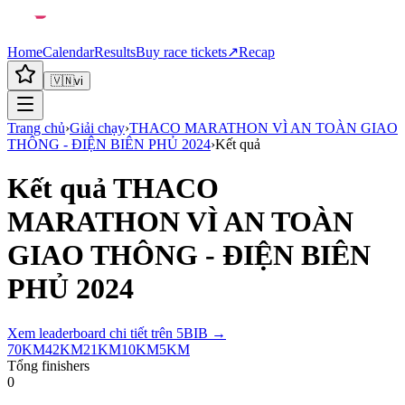
Home
Calendar
Results
Buy race tickets
↗
Recap
🇻🇳
vi
Trang chủ
›
Giải chạy
›
THACO MARATHON VÌ AN TOÀN GIAO
THÔNG - ĐIỆN BIÊN PHỦ 2024
›
Kết quả
Kết quả
THACO
MARATHON VÌ AN TOÀN
GIAO THÔNG - ĐIỆN BIÊN
PHỦ 2024
Xem leaderboard chi tiết trên 5BIB →
70KM
42KM
21KM
10KM
5KM
Tổng finishers
0