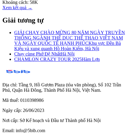
Khoảng cách:
58K
Xem kết quả →
Giải tương tự
GIẢI CHẠY CHÀO MỪNG 80 NĂM NGÀY TRUYỀN
THỐNG NGÀNH THỂ DỤC THỂ THAO VIỆT NAM
VÀ NGÀY QUỐC TẾ HẠNH PHÚC
Khu vực Đền Bà
Kiệu và xung quanh Hồ Hoàn Kiếm, Hà Nội
Chạy cùng Phở Đệ Nhất
Hà Nội
CHAMLON CRAZY TOUR 2025
Hàm Lợn
Địa chỉ:
Tầng 9, Hồ Gươm Plaza (tòa văn phòng), Số 102 Trần
Phú, Quận Hà Đông, Thành Phố Hà Nội, Việt Nam.
Mã thuế:
0110398986
Ngày cấp:
26/06/2023
Nơi cấp:
Sở Kế hoạch và Đầu tư Thành phố Hà Nội
Email:
info@5bib.com