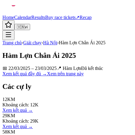
Home
Calendar
Results
Buy race tickets
↗
Recap
🇻🇳
vi
Trang chủ
›
Giải chạy
›
Hà Nội
›
Hàm Lợn Chân Ái 2025
Hàm Lợn Chân Ái 2025
📅
22/03/2025 – 23/03/2025
📍
Hàm Lợn
Đã kết thúc
Xem kết quả đầy đủ →
Xem trên trang này
Các cự ly
12KM
Khoảng cách:
12K
Xem kết quả →
29KM
Khoảng cách:
29K
Xem kết quả →
58KM