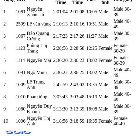
Time
Time
tính
Nguyễn
Male 30-
1
1081
2:01:04
2:01:08
10:05
Male
Xuân Tứ
39
Male 40-
2
2509
Lê văn vàng
2:10:13
2:10:16
10:51
Male
49
Đào Quang
Male 30-
3
1067
2:17:23
2:17:26
11:27
Male
Cường
39
Phùng Thị
Female
4
1123
2:28:56
2:28:58
12:25
Female
Trang
30-39
Female
5
1114
Nguyễn Mai
2:36:20
2:36:23
13:02
Female
30-39
Male 40-
6
1091
Ngô Minh
2:36:22
2:36:25
13:02
Male
49
Lê Trung
Male 30-
7
1009
2:42:59
2:43:02
13:35
Male
Anh
39
Male 40-
8
1010
Phạm tùng
3:03:43
3:03:48
15:19
Male
49
Nguyễn Duy
Male 30-
9
1080
3:13:30
3:13:39
16:08
Male
Khánh
39
Nguyễn Thị
Female
10
1006
3:18:56
3:18:59
16:35
Female
Anh
40-49