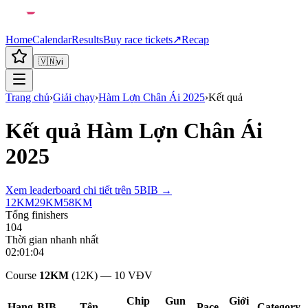
Home
Calendar
Results
Buy race tickets
↗
Recap
🇻🇳
vi
Trang chủ
›
Giải chạy
›
Hàm Lợn Chân Ái 2025
›
Kết quả
Kết quả
Hàm Lợn Chân Ái
2025
Xem leaderboard chi tiết trên 5BIB →
12KM
29KM
58KM
Tổng finishers
104
Thời gian nhanh nhất
02:01:04
Course
12KM
(12K)
—
10
VĐV
Chip
Gun
Giới
Hạng
BIB
Tên
Pace
Category