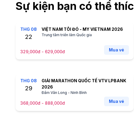
Sự kiện bạn có thể thí
THG
08
VIỆT NAM TÔI ĐÓ - MY VIETNAM 2026
Trung tâm triển lãm Quốc gia
22
Mua vé
329,000đ - 629,000đ
THG
08
GIẢI MARATHON QUỐC TẾ VTV LPBANK
2026
29
Đầm Vân Long - Ninh Bình
Mua vé
368,000đ - 888,000đ