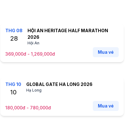
THG
08
HỘI AN HERITAGE HALF MARATHON
2026
28
Hội An
Mua vé
369,000đ - 1,269,000đ
THG
10
GLOBAL GATE HA LONG 2026
Hạ Long
10
Mua vé
180,000đ - 780,000đ