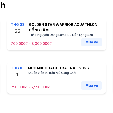
ch
THG
08
GOLDEN STAR WARRIOR AQUATHLON
ĐỒNG LÂM
22
Thảo Nguyên Đồng Lâm Hữu Liên Lạng Sơn
Mua vé
700,000đ - 3,300,000đ
THG
10
MUCANGCHAI ULTRA TRAIL 2026
Khuôn viên thị trấn Mù Cang Chải
1
Mua vé
750,000đ - 7,550,000đ