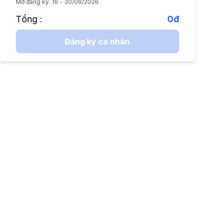
Mở đăng ký
:
16 - 30/06/2026
Tổng
:
0đ
Đăng ký cá nhân