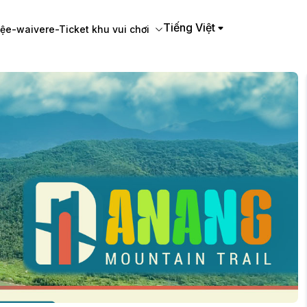
vi
hệ
e-waiver
e-Ticket khu vui chơi
e-Ticket khu vui chơi
5BIB Shop