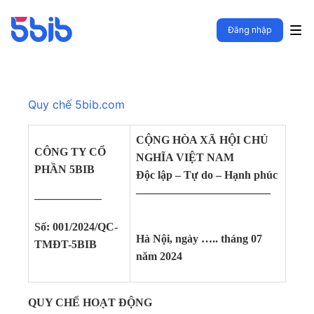
Đăng nhập
Quy chế 5bib.com
CỘNG HÒA XÃ HỘI CHỦ
CÔNG TY CỔ
NGHĨA VIỆT NAM
PHẦN 5BIB
Độc lập – Tự do – Hạnh phúc
————————————
——————
Số: 001/2024/QC-
Hà Nội, ngày ….. tháng 07
TMĐT-5BIB
năm 2024
QUY CHẾ HOẠT ĐỘNG