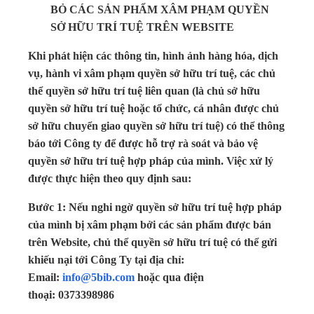
BỎ CÁC SẢN PHẨM XÂM PHẠM QUYỀN
SỞ HỮU TRÍ TUỆ TRÊN WEBSITE
Khi phát hiện các thông tin, hình ảnh hàng hóa, dịch
vụ, hành vi xâm phạm quyền sở hữu trí tuệ, các chủ
thể quyền sở hữu trí tuệ liên quan (là chủ sở hữu
quyền sở hữu trí tuệ hoặc tổ chức, cá nhân được chủ
sở hữu chuyển giao quyền sở hữu trí tuệ) có thể thông
báo tới Công ty để được hỗ trợ rà soát và bảo vệ
quyền sở hữu trí tuệ hợp pháp của mình. Việc xử lý
được thực hiện theo quy định sau:
Bước 1: Nếu nghi ngờ quyền sở hữu trí tuệ hợp pháp
của mình bị xâm phạm bởi các sản phẩm được bán
trên Website, chủ thể quyền sở hữu trí tuệ có thể gửi
khiếu nại tới Công Ty tại địa chỉ:
Email:
info@5bib.com
hoặc qua điện
thoại: 0373398986