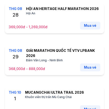
THG
08
HỘI AN HERITAGE HALF MARATHON 2026
Hội An
28
Mua vé
369,000đ - 1,269,000đ
THG
08
GIẢI MARATHON QUỐC TẾ VTV LPBANK
2026
29
Đầm Vân Long - Ninh Bình
Mua vé
368,000đ - 888,000đ
THG
10
MUCANGCHAI ULTRA TRAIL 2026
Khuôn viên thị trấn Mù Cang Chải
1